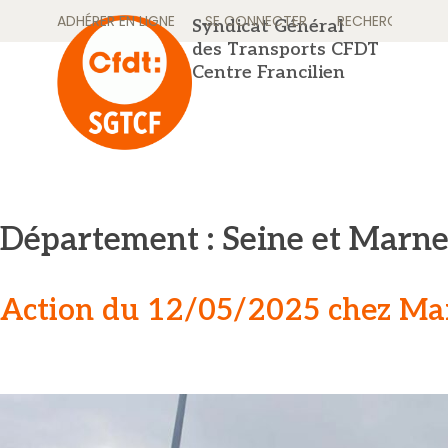
Skip
ADHÉRER EN LIGNE
SE CONNECTER
RECHERCHER
Syndicat Général
to
des Transports CFDT
content
Centre Francilien
Département :
Seine et Marne
Action du 12/05/2025 chez Ma