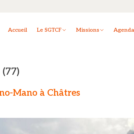
OK
Accueil
Le SGTCF
Missions
Agend
 (77)
no-Mano à Châtres