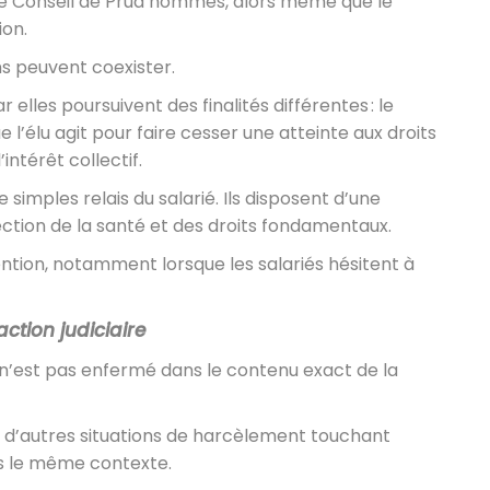
i le Conseil de Prud’hommes, alors même que le
ion.
ns peuvent coexister.
 elles poursuivent des finalités différentes : le
e l’élu agit pour faire cesser une atteinte aux droits
intérêt collectif.
de simples relais du salarié. Ils disposent d’une
ection de la santé et des droits fondamentaux.
ntion, notamment lorsque les salariés hésitent à
action judiciaire
u n’est pas enfermé dans le contenu exact de la
 à d’autres situations de harcèlement touchant
ans le même contexte.