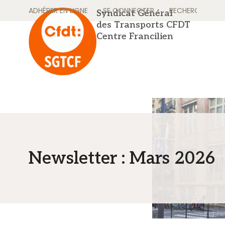
Skip
ADHÉRER EN LIGNE
SE CONNECTER
RECHERCHER
Syndicat Général
to
des Transports CFDT
content
Centre Francilien
Newsletter : Mars 2026