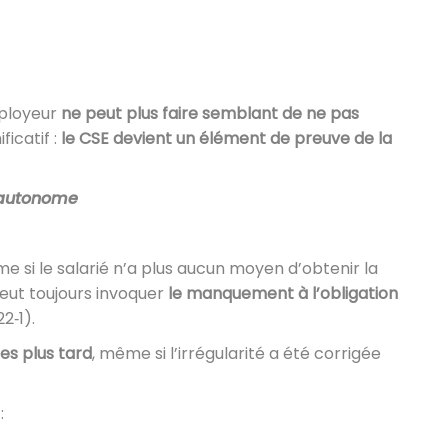
employeur
ne peut plus faire semblant de ne pas
icatif :
le CSE devient un élément de preuve de la
e autonome
 si le salarié n’a plus aucun moyen d’obtenir la
peut toujours invoquer
le manquement à l’obligation
22‑1).
es plus tard
, même si l’irrégularité a été corrigée
: