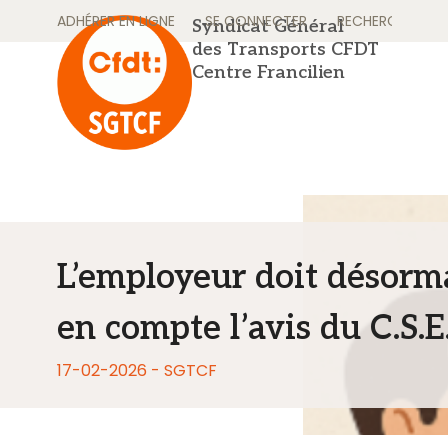
Skip
ADHÉRER EN LIGNE
SE CONNECTER
RECHERCHER
Syndicat Général
to
des Transports CFDT
content
Centre Francilien
L’employeur doit désorm
en compte l’avis du C.S.E
17-02-2026 - SGTCF