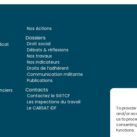
Nos Actions
Dossiers
Droit social
dicat
Débats & réflexions
Nos travaux
Nos indicateurs
Droits de l’adhérent
Communication militante
Publications
Contacts
nciers
Contactez le SGTCF
Les inspections du travail
Le CARSAT IDF
To provide 
and/or acc
us to proce
consenting
functions.