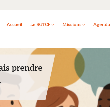
OK
Accueil
Le SGTCF
Missions
Agend
ais prendre
.