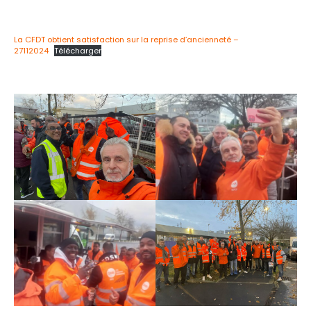
La CFDT obtient satisfaction sur la reprise d’ancienneté –
27112024
Télécharger