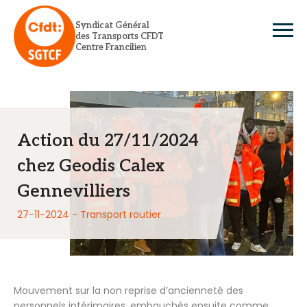
Skip
to
Syndicat Général
content
des Transports CFDT
Centre Francilien
Action du 27/11/2024
chez Geodis Calex
Gennevilliers
27-11-2024 - Transport routier
Mouvement sur la non reprise d’ancienneté des
personnels intérimaires, embauchés ensuite comme